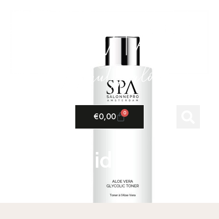
0
€
0,00
Droge huid