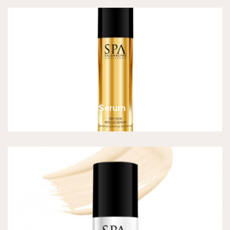
SPA Dry Skin Rescue Serum
€
38,90