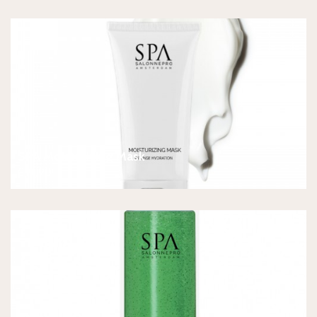
SPA Moisturizing Mask
€
19,90