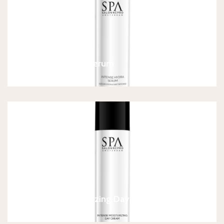
SPA Intense Hydra Serum
€
37,90
SPA Intense Moisturizing Day Cream
€
34,90