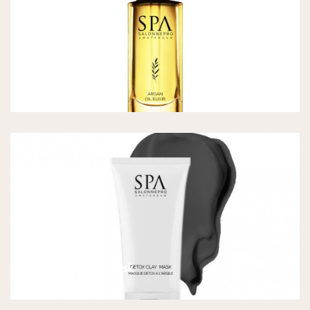
SPA Argan Oil Elixir
€
31,90
SPA Detox Clay Mask
€
24,90