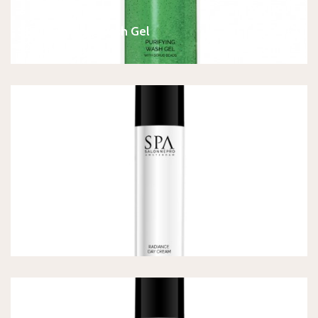
SPA Purifying Wash Gel
€
22,90
SPA Radiance Cream
€
34,90