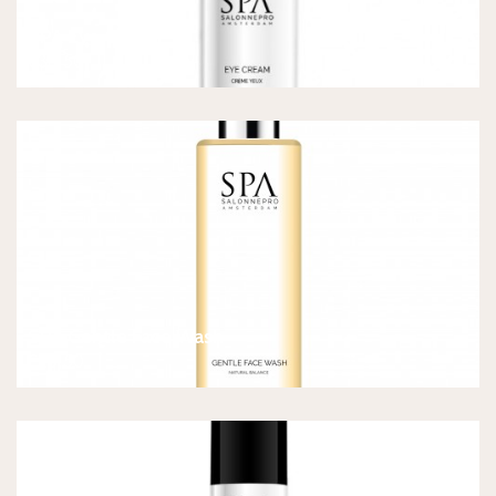
SPA Eye Cream
€
36,50
SPA Gentle Face Wash
€
28,50