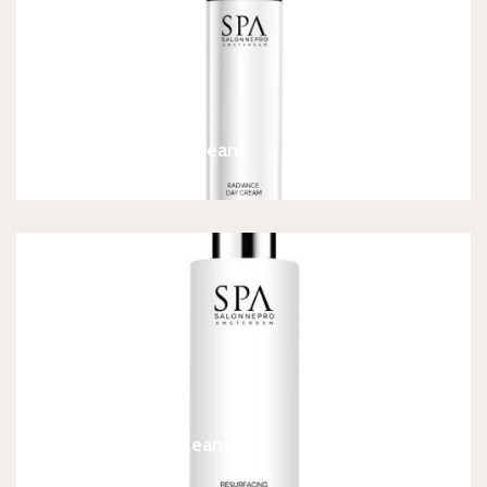
SPA Radiance Day Cream
€
34,90
SPA Resurfacing Cleanser
€
22,90